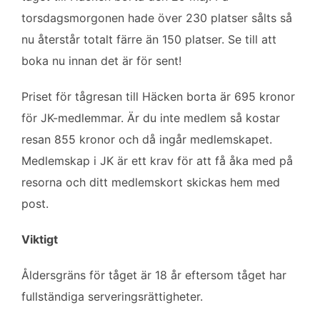
b
t
l
e
torsdagsmorgonen hade över 230 platser sålts så
o
e
d
nu återstår totalt färre än 150 platser. Se till att
o
r
I
k
n
boka nu innan det är för sent!
Priset för tågresan till Häcken borta är 695 kronor
för JK-medlemmar. Är du inte medlem så kostar
resan 855 kronor och då ingår medlemskapet.
Medlemskap i JK är ett krav för att få åka med på
resorna och ditt medlemskort skickas hem med
post.
Viktigt
Åldersgräns för tåget är 18 år eftersom tåget har
fullständiga serveringsrättigheter.