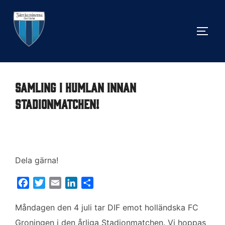
Hoppa
till
SLÅ 
innehåll
Samling i Humlan innan
Stadionmatchen!
Dela gärna!
F
T
E
L
D
a
w
m
i
e
c
i
a
n
l
Måndagen den 4 juli tar DIF emot holländska FC
e
t
i
k
a
Groningen i den årliga Stadionmatchen. Vi hoppas