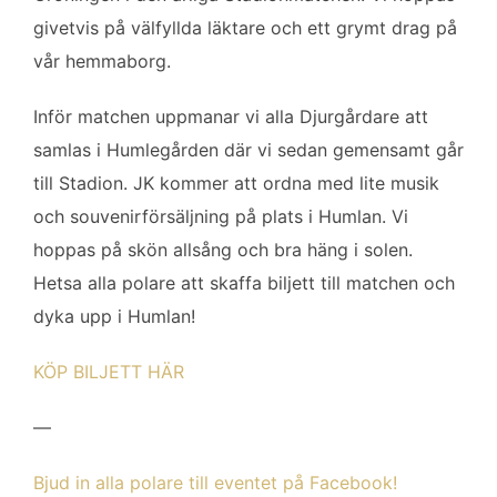
b
t
l
e
givetvis på välfyllda läktare och ett grymt drag på
o
e
d
vår hemmaborg.
o
r
I
k
n
Inför matchen uppmanar vi alla Djurgårdare att
samlas i Humlegården där vi sedan gemensamt går
till Stadion. JK kommer att ordna med lite musik
och souvenirförsäljning på plats i Humlan. Vi
hoppas på skön allsång och bra häng i solen.
Hetsa alla polare att skaffa biljett till matchen och
dyka upp i Humlan!
KÖP BILJETT HÄR
—
Bjud in alla polare till eventet på Facebook!