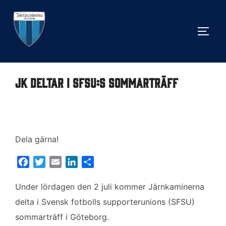
Hoppa
till
SLÅ 
innehåll
JK deltar i SFSU:s sommarträff
Dela gärna!
F
T
E
L
D
a
w
m
i
e
c
i
a
n
l
Under lördagen den 2 juli kommer Järnkaminerna
e
t
i
k
a
delta i Svensk fotbolls supporterunions (SFSU)
b
t
l
e
sommarträff i Göteborg.
o
e
d