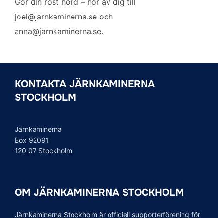
Gör din röst hörd – hör av dig till
joel@jarnkaminerna.se
och
anna@jarnkaminerna.se
.
KONTAKTA JÄRNKAMINERNA
STOCKHOLM
Järnkaminerna
Box 92091
120 07 Stockholm
OM JÄRNKAMINERNA STOCKHOLM
Järnkaminerna Stockholm är officiell supporterförening för