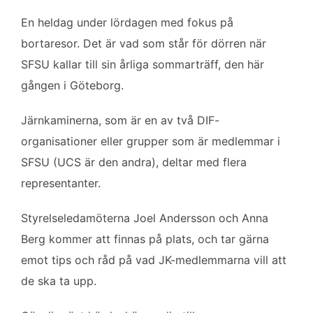
o
r
I
En heldag under lördagen med fokus på
k
n
bortaresor. Det är vad som står för dörren när
SFSU kallar till sin årliga sommarträff, den här
gången i Göteborg.
Järnkaminerna, som är en av två DIF-
organisationer eller grupper som är medlemmar i
SFSU (UCS är den andra), deltar med flera
representanter.
Styrelseledamöterna Joel Andersson och Anna
Berg kommer att finnas på plats, och tar gärna
emot tips och råd på vad JK-medlemmarna vill att
de ska ta upp.