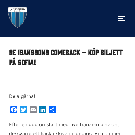
Hoppa
till
SLÅ 
innehåll
Se Isakssons comeback – köp biljett
på Sofia!
Dela gärna!
F
T
E
L
D
a
w
m
i
e
c
i
a
n
l
Efter en god omstart med nye tränaren blev det
e
t
i
k
a
dessvärre ett hack i skivan i lördags. Vi glömmer