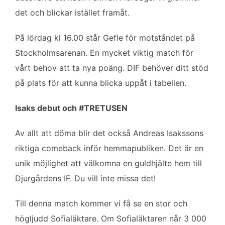
b
t
l
e
det och blickar istället framåt.
o
e
d
o
r
I
På lördag kl 16.00 står Gefle för motståndet på
k
n
Stockholmsarenan. En mycket viktig match för
vårt behov att ta nya poäng. DIF behöver ditt stöd
på plats för att kunna blicka uppåt i tabellen.
Isaks debut och #TRETUSEN
Av allt att döma blir det också Andreas Isakssons
riktiga comeback inför hemmapubliken. Det är en
unik möjlighet att välkomna en guldhjälte hem till
Djurgårdens IF. Du vill inte missa det!
Till denna match kommer vi få se en stor och
högljudd Sofialäktare. Om Sofialäktaren når 3 000