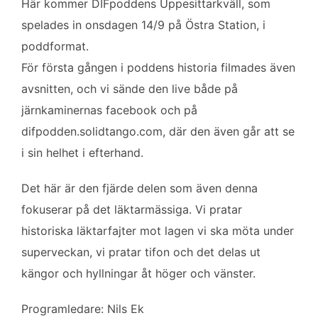
b
t
l
e
Här kommer DIFpoddens Uppesittarkväll, som
o
e
d
spelades in onsdagen 14/9 på Östra Station, i
o
r
I
poddformat.
k
n
För första gången i poddens historia filmades även
avsnitten, och vi sände den live både på
järnkaminernas facebook och på
difpodden.solidtango.com, där den även går att se
i sin helhet i efterhand.
Det här är den fjärde delen som även denna
fokuserar på det läktarmässiga. Vi pratar
historiska läktarfajter mot lagen vi ska möta under
superveckan, vi pratar tifon och det delas ut
kängor och hyllningar åt höger och vänster.
Programledare: Nils Ek