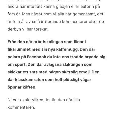
b
t
l
e
andra har inte fått känna glädjen eller euforin på
o
e
d
fem år. Men något som vi alla har gemensamt, det
o
r
I
k
n
är fem år av små irriterande kommentarer efter de
derbyn vi har torskat.
Från den där arbetskollegan som flinar i
fikarummet med sin nya kaffemugg. Den där
polarn på Facebook du inte ens trodde brydde sig
om sport. Den där avlägsna släktingen som
skickar ett sms med någon skitrolig emoji. Den
där klasskamraten som helt plötsligt vågar
öppnar käften.
Ni vet exakt vilken det är, den där lilla
kommentaren.