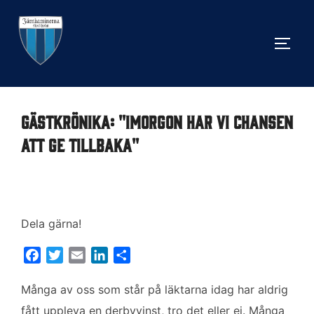
Hoppa
till
SLÅ 
innehåll
Gästkrönika: "Imorgon har vi chansen
att ge tillbaka"
Dela gärna!
F
T
E
L
D
a
w
m
i
e
c
i
a
n
l
Många av oss som står på läktarna idag har aldrig
e
t
i
k
a
fått uppleva en derbyvinst, tro det eller ej. Många