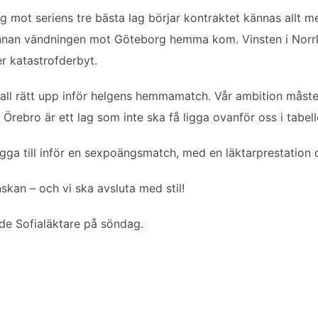
ng mot seriens tre bästa lag börjar kontraktet kännas allt 
innan vändningen mot Göteborg hemma kom. Vinsten i Norrk
er katastrofderbyt.
ll rätt upp inför helgens hemmamatch. Vår ambition måste m
Örebro är ett lag som inte ska få ligga ovanför oss i tabel
gga till inför en sexpoängsmatch, med en läktarprestation d
skan – och vi ska avsluta med stil!
nde Sofialäktare på söndag.