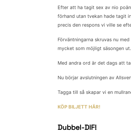
c
i
a
n
l
Efter att ha tagit sex av nio poä
e
t
i
k
a
förhand utan tvekan hade tagit 
b
t
l
e
precis den respons vi ville se eft
o
e
d
o
r
I
Förväntningarna skruvas nu med a
k
n
mycket som möjligt säsongen ut. 
Med andra ord är det dags att ta
Nu börjar avslutningen av Allsven
Tagga till så skapar vi en mullra
KÖP BILJETT HÄR!
Dubbel-DIF!