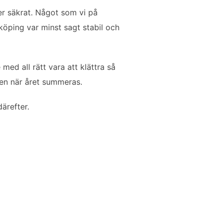
mer säkrat. Något som vi på
öping var minst sagt stabil och
ed all rätt vara att klättra så
len när året summeras.
ärefter.