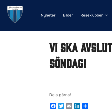
Hoppa
till
Nyheter
Bilder
Reseklubben
innehåll
Vi ska avslu
söndag!
Dela gärna!
F
T
E
L
D
a
w
m
i
e