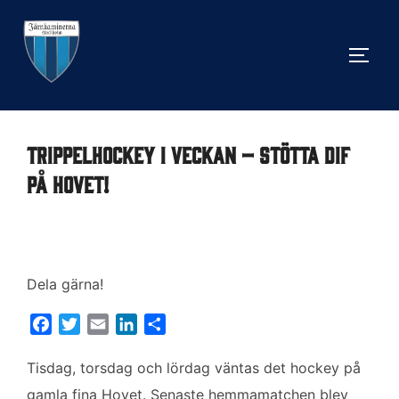
Hoppa
till
SLÅ 
innehåll
Trippelhockey i veckan – stötta DIF
på Hovet!
Dela gärna!
F
T
E
L
D
a
w
m
i
e
c
i
a
n
l
Tisdag, torsdag och lördag väntas det hockey på
e
t
i
k
a
gamla fina Hovet. Senaste hemmamatchen blev