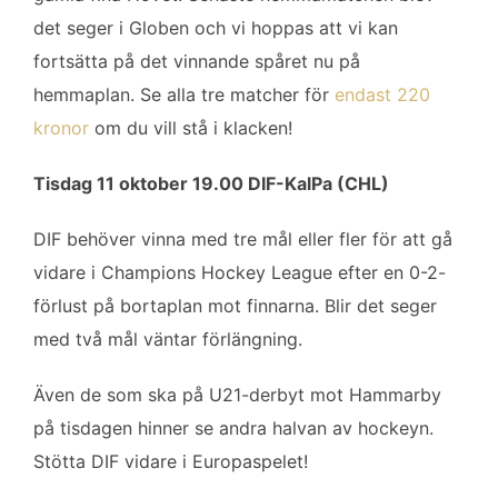
b
t
l
e
det seger i Globen och vi hoppas att vi kan
o
e
d
fortsätta på det vinnande spåret nu på
o
r
I
k
n
hemmaplan. Se alla tre matcher för
endast 220
kronor
om du vill stå i klacken!
Tisdag 11 oktober 19.00 DIF-KalPa (CHL)
DIF behöver vinna med tre mål eller fler för att gå
vidare i Champions Hockey League efter en 0-2-
förlust på bortaplan mot finnarna. Blir det seger
med två mål väntar förlängning.
Även de som ska på U21-derbyt mot Hammarby
på tisdagen hinner se andra halvan av hockeyn.
Stötta DIF vidare i Europaspelet!