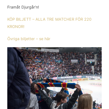
Framåt Djurgår’n!
KÖP BILJETT – ALLA TRE MATCHER FÖR 220
KRONOR!
Övriga biljetter – se här