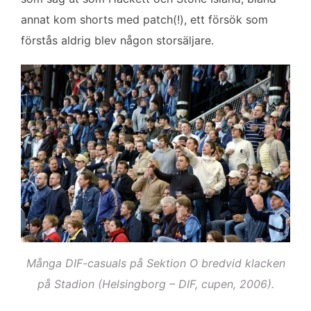
annat kom shorts med patch(!), ett försök som
förstås aldrig blev någon storsäljare.
Många DIF-casuals på Sektion O bredvid klacken
på Stadion (Helsingborg – DIF, cupen, 2006).