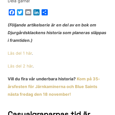
Dela gärna!
F
T
E
L
D
a
w
m
i
e
c
i
a
n
l
(Följande artikelserie är en del av en bok om
e
t
i
k
a
Djurgårdsklackens historia som planeras släppas
b
t
l
e
i framtiden.)
o
e
d
o
r
I
Läs del 1 här
.
k
n
Läs del 2 här
.
Vill du fira vår underbara historia?
Kom på 35-
årsfesten för Järnkaminerna och Blue Saints
nästa fredag den 18 november!
Casualgranarnas tid är