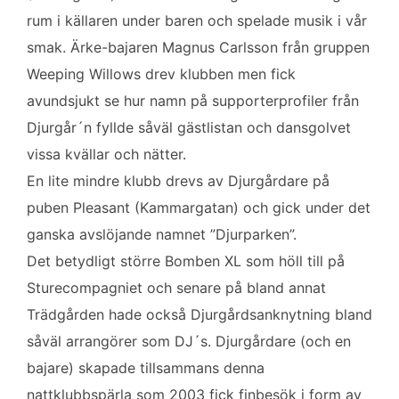
rum i källaren under baren och spelade musik i vår
smak. Ärke-bajaren Magnus Carlsson från gruppen
Weeping Willows drev klubben men fick
avundsjukt se hur namn på supporterprofiler från
Djurgår´n fyllde såväl gästlistan och dansgolvet
vissa kvällar och nätter.
En lite mindre klubb drevs av Djurgårdare på
puben Pleasant (Kammargatan) och gick under det
ganska avslöjande namnet ”Djurparken”.
Det betydligt större Bomben XL som höll till på
Sturecompagniet och senare på bland annat
Trädgården hade också Djurgårdsanknytning bland
såväl arrangörer som DJ´s. Djurgårdare (och en
bajare) skapade tillsammans denna
nattklubbspärla som 2003 fick finbesök i form av