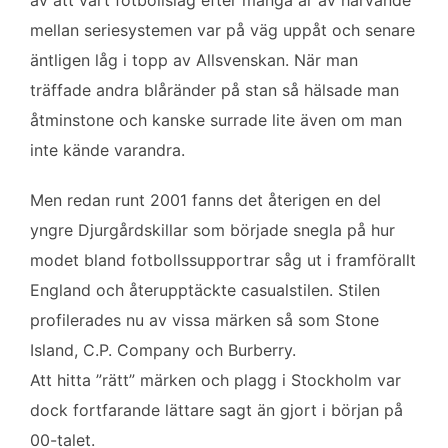
av att vårt fotbollslag efter många år av harvande
mellan seriesystemen var på väg uppåt och senare
äntligen låg i topp av Allsvenskan. När man
träffade andra blåränder på stan så hälsade man
åtminstone och kanske surrade lite även om man
inte kände varandra.
Men redan runt 2001 fanns det återigen en del
yngre Djurgårdskillar som började snegla på hur
modet bland fotbollssupportrar såg ut i framförallt
England och återupptäckte casualstilen. Stilen
profilerades nu av vissa märken så som Stone
Island, C.P. Company och Burberry.
Att hitta ”rätt” märken och plagg i Stockholm var
dock fortfarande lättare sagt än gjort i början på
00-talet.