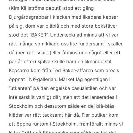
(Kim Källströms debut!) stod ett gäng
Djurgårdsgrabbar i klacken med likadana kepsar
på sig, dom var blåblå och med stora bokstäver
stod det ”BAKER”. Undertecknad minns att vi var
rätt många som kliade oss lite fundersamt i skallen
då men rätt snart (eller åtminstone något eller ett
par år efter) själva skulle bära en liknande stil.
Kepsarna kom från Ted Baker-affären som precis
öppnat i NK-gallerian. Märket låg egentligen i
”utkanten” på den engelska casualstilen och var
inte särskilt vanligt där, men att det lanserades i
Stockholm och dessutom sålde en del blå-blåa
kläder var rätt tacksamt här då. Fler butiker kom
att öppna runtom i Stockholm, framförallt minns vi
Nitty Gritty på Södermalm som sålde en hel del