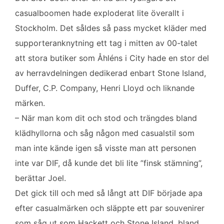
casualboomen hade exploderat lite överallt i
Stockholm. Det såldes så pass mycket kläder med
supporteranknytning ett tag i mitten av 00-talet
att stora butiker som Åhléns i City hade en stor del
av herravdelningen dedikerad enbart Stone Island,
Duffer, C.P. Company, Henri Lloyd och liknande
märken.
– När man kom dit och stod och trängdes bland
klädhyllorna och såg någon med casualstil som
man inte kände igen så visste man att personen
inte var DIF, då kunde det bli lite ”finsk stämning”,
berättar Joel.
Det gick till och med så långt att DIF började apa
efter casualmärken och släppte ett par souvenirer
som såg ut som Hackett och Stone Island, bland