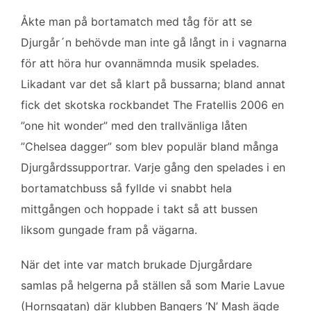
Åkte man på bortamatch med tåg för att se
Djurgår´n behövde man inte gå långt in i vagnarna
för att höra hur ovannämnda musik spelades.
Likadant var det så klart på bussarna; bland annat
fick det skotska rockbandet The Fratellis 2006 en
”one hit wonder” med den trallvänliga låten
”Chelsea dagger” som blev populär bland många
Djurgårdssupportrar. Varje gång den spelades i en
bortamatchbuss så fyllde vi snabbt hela
mittgången och hoppade i takt så att bussen
liksom gungade fram på vägarna.
När det inte var match brukade Djurgårdare
samlas på helgerna på ställen så som Marie Lavue
(Hornsgatan) där klubben Bangers ’N’ Mash ägde