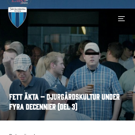
Hoppa
till
SLÅ 
innehåll
Fett äkta – Djurgårdskultur under
fyra decennier (Del 3)