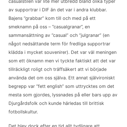
casualstilen var lite mer utbredd bland olika typer
av supportrar i DIF än det var i andra klubbar.
Bajens ”grabbar” kom till och med på ett
smeknamn på oss – ”casualgranar”, en
sammansättning av ”casual” och ”julgranar” (en
något nedsättande term för fredliga supportrar
klädda i mycket souvenirer). Det var väl meningen
som ett öknamn men vi tyckte faktiskt att det var
tillräckligt roligt och träffsäkert att vi började
använda det om oss själva. Ett annat självironiskt
begrepp var ”fett english” som uttrycktes om det
mesta som gjordes, lyssnades på eller bars upp av
Djurgårdsfolk och kunde härledas till brittisk
fotbollskultur.
Det blev dock efter en tid allt tydligare att