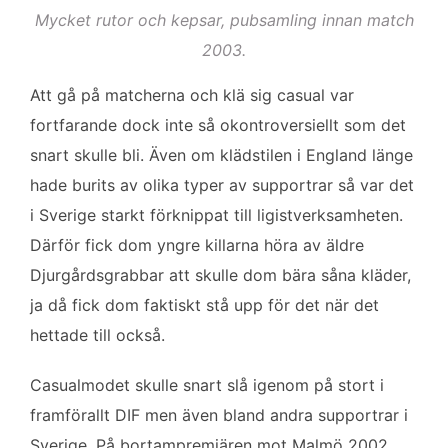
Mycket rutor och kepsar, pubsamling innan match
2003.
Att gå på matcherna och klä sig casual var
fortfarande dock inte så okontroversiellt som det
snart skulle bli. Även om klädstilen i England länge
hade burits av olika typer av supportrar så var det
i Sverige starkt förknippat till ligistverksamheten.
Därför fick dom yngre killarna höra av äldre
Djurgårdsgrabbar att skulle dom bära såna kläder,
ja då fick dom faktiskt stå upp för det när det
hettade till också.
Casualmodet skulle snart slå igenom på stort i
framförallt DIF men även bland andra supportrar i
Sverige. På bortampremiären mot Malmö 2002