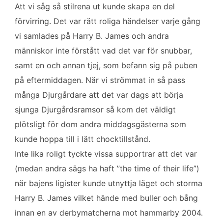
Att vi såg så stilrena ut kunde skapa en del
förvirring. Det var rätt roliga händelser varje gång
vi samlades på Harry B. James och andra
människor inte förstått vad det var för snubbar,
samt en och annan tjej, som befann sig på puben
på eftermiddagen. När vi strömmat in så pass
många Djurgårdare att det var dags att börja
sjunga Djurgårdsramsor så kom det väldigt
plötsligt för dom andra middagsgästerna som
kunde hoppa till i lätt chocktillstånd.
Inte lika roligt tyckte vissa supportrar att det var
(medan andra sägs ha haft ”the time of their life”)
när bajens ligister kunde utnyttja läget och storma
Harry B. James vilket hände med buller och bång
innan en av derbymatcherna mot hammarby 2004.