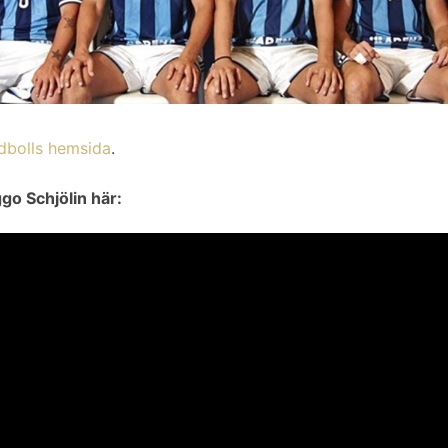
dbolls hemsida
.
go Schjölin här: