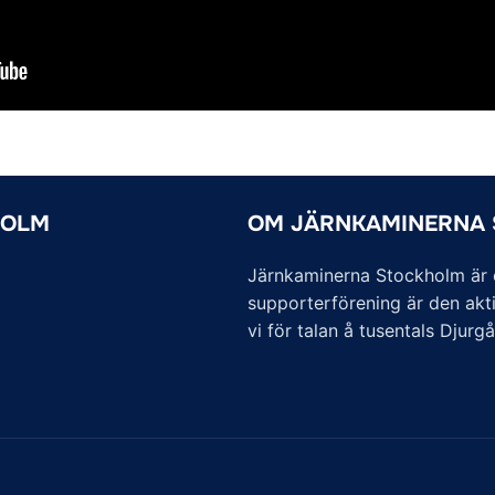
HOLM
OM JÄRNKAMINERNA
Järnkaminerna Stockholm är of
supporterförening är den akti
vi för talan å tusentals Djurg