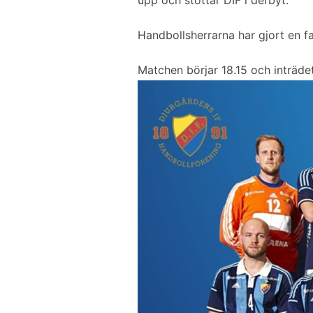
b
t
l
e
o
e
d
Handbollsherrarna har gjort en fan
o
r
I
k
n
Matchen börjar 18.15 och inträde