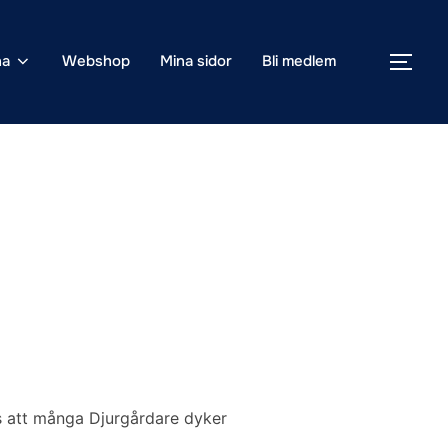
na
Webshop
Mina sidor
Bli medlem
SLÅ
s att många Djurgårdare dyker