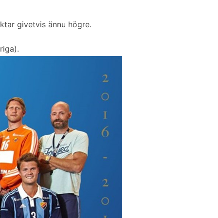
iktar givetvis ännu högre.
riga).