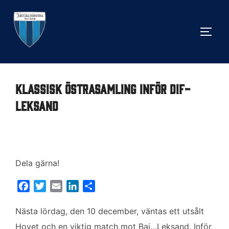
Hoppa
till
SLÅ 
innehåll
Klassisk Östrasamling inför DIF-
Leksand
Dela gärna!
F
T
E
L
D
a
w
m
i
e
c
i
a
n
l
Nästa lördag, den 10 december, väntas ett utsålt
e
t
i
k
a
Hovet och en viktig match mot Baj…Leksand. Inför