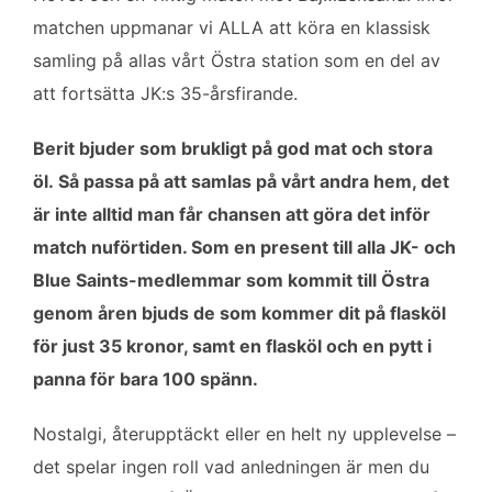
b
t
l
e
matchen uppmanar vi ALLA att köra en klassisk
o
e
d
samling på allas vårt Östra station som en del av
o
r
I
k
n
att fortsätta JK:s 35-årsfirande.
Berit bjuder som brukligt på god mat och stora
öl. Så passa på att samlas på vårt andra hem, det
är inte alltid man får chansen att göra det inför
match nuförtiden. Som en present till alla JK- och
Blue Saints-medlemmar som kommit till Östra
genom åren bjuds de som kommer dit på flasköl
för just 35 kronor, samt en flasköl och en pytt i
panna för bara 100 spänn.
Nostalgi, återupptäckt eller en helt ny upplevelse –
det spelar ingen roll vad anledningen är men du