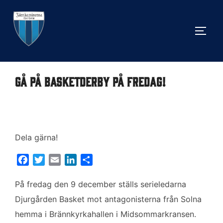
Hoppa
till
SLÅ 
innehåll
Gå på basketderby på fredag!
Dela gärna!
F
T
E
L
D
a
w
m
i
e
c
i
a
n
l
På fredag den 9 december ställs serieledarna
e
t
i
k
a
Djurgården Basket mot antagonisterna från Solna
b
t
l
e
hemma i Brännkyrkahallen i Midsommarkransen.
o
e
d