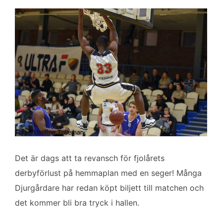
o
r
I
k
n
Det är dags att ta revansch för fjolårets
derbyförlust på hemmaplan med en seger! Många
Djurgårdare har redan köpt biljett till matchen och
det kommer bli bra tryck i hallen.