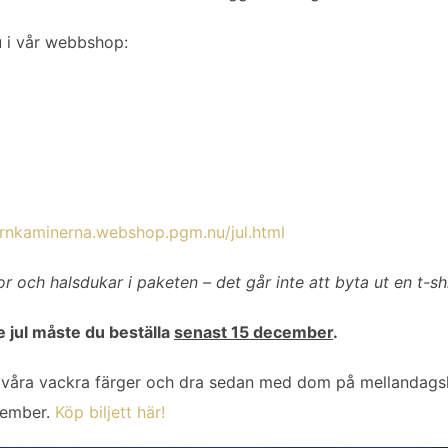
 i vår webbshop:
jarnkaminerna.webshop.pgm.nu/jul.html
or och halsdukar i paketen – det går inte att byta ut en t-sh
e jul måste du beställa
senast 15 december
.
n i våra vackra färger och dra sedan med dom på mellanda
cember.
Köp biljett här!