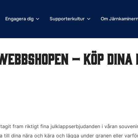
Engagera dig
Supporterkultur
Om Järnkaminer
 webbshopen – köp dina 
 tagit fram riktigt fina julklappserbjudanden i våran souven
ill dina nära och kära och lägga under granen eller varför i