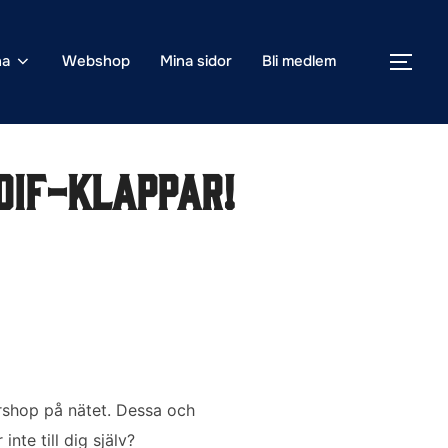
na
Webshop
Mina sidor
Bli medlem
SLÅ
DIF-klappar!
irshop på nätet. Dessa och
nte till dig själv?