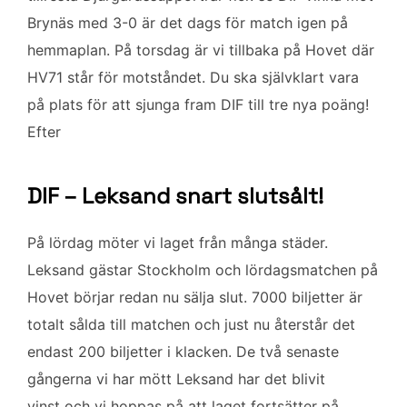
b
t
l
e
Brynäs med 3-0 är det dags för match igen på
o
e
d
hemmaplan. På torsdag är vi tillbaka på Hovet där
o
r
I
k
n
HV71 står för motståndet. Du ska självklart vara
på plats för att sjunga fram DIF till tre nya poäng!
Efter
DIF – Leksand snart slutsålt!
På lördag möter vi laget från många städer.
Leksand gästar Stockholm och lördagsmatchen på
Hovet börjar redan nu sälja slut. 7000 biljetter är
totalt sålda till matchen och just nu återstår det
endast 200 biljetter i klacken. De två senaste
gångerna vi har mött Leksand har det blivit
vinst och vi hoppas på att laget fortsätter på