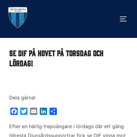
Hoppa
till
SLÅ 
innehåll
Se DIF på Hovet på torsdag och
lördag!
Dela gärna!
F
T
E
L
D
a
w
m
i
e
c
i
a
n
l
Efter en härlig trepoängare i lördags där ett gäng
e
t
i
k
a
tillresta Djurgårdssupportrar fick se DIF vinna mot