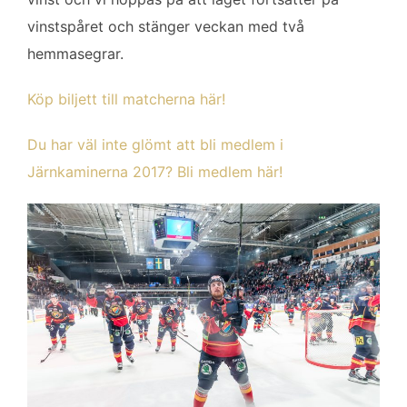
vinstspåret och stänger veckan med två
hemmasegrar.
Köp biljett till matcherna här!
Du har väl inte glömt att bli medlem i
Järnkaminerna 2017? Bli medlem här!