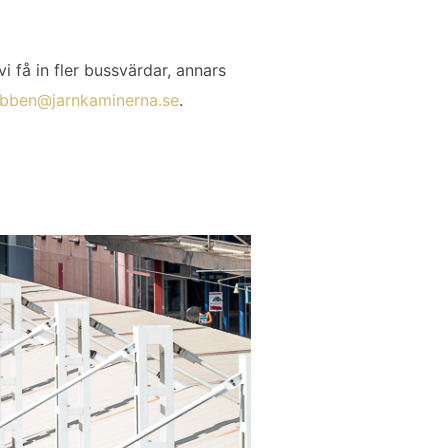
i få in fler bussvärdar, annars
ubben@jarnkaminerna.se
.