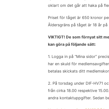
b
t
l
e
oklart om det går att haka på fle
o
e
d
o
r
I
Priset för tåget är 650 kronor p
k
n
Åldersgräns på tåget är 18 år på 
VIKTIGT! De som förnyat sitt med
kan göra på följande sätt:
1. Logga in på “Mina sidor” prec
har en skuld för medlemsavgiften
betalas skickats ditt medlemsko
2. På torsdag under DIF-HV71 oc
från cirka 18.00 respektive 15.0
andra kontaktuppgifter. Sedan bet