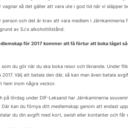
r vagnar så det gäller att vara ute i god tid när vi släpper 
er person och det är krav att vara medlem i Järnkaminerna f
grund av SJ:s alkoholtillstånd.
lemskap för 2017 kommer att få förtur att boka tåget så s
is som du gör när du ska boka resor och liknande. Under fli
 2017. Välj att betala den där, så kan man även betala avgi
rt hem inom några veckor.
h på lördag under DIF-Leksand har Järnkaminerna souvenir
0. Där kan du förnya ditt medlemskap genom att endast upp
alar du din avgift med kort, swish eller kontanter och får 