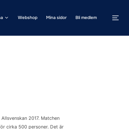
na
Webshop
Mina sidor
Bli medlem
SLÅ
 i Allsvenskan 2017. Matchen
för cirka 500 personer. Det är