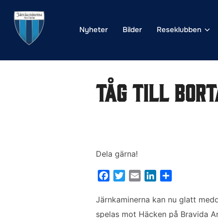
Hoppa
till
Nyheter
Bilder
Reseklubben
innehåll
Tåg till bor
Dela gärna!
F
T
E
L
D
a
w
m
i
e
c
i
a
n
l
Järnkaminerna kan nu glatt meddel
e
t
i
k
a
spelas mot Häcken på Bravida Ar