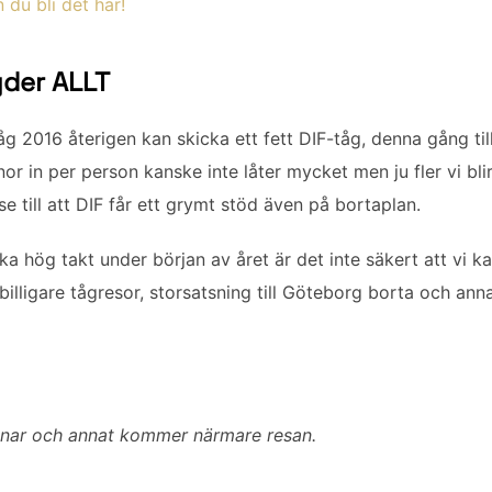
du bli det här!
der ALLT
tåg 2016 återigen kan skicka ett fett DIF-tåg, denna gång till
or in per person kanske inte låter mycket men ju fler vi blir
 se till att DIF får ett grymt stöd även på bortaplan.
ka hög takt under början av året är det inte säkert att vi kan
billigare tågresor, storsatsning till Göteborg borta och an
gnar och annat kommer närmare resan.