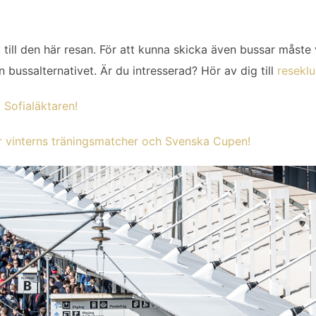
ill den här resan. För att kunna skicka även bussar måste v
n bussalternativet. Är du intresserad? Hör av dig till
resekl
Sofialäktaren!
r vinterns träningsmatcher och Svenska Cupen!