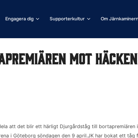
Engagera dig
Supporterkultur
Om Järnkaminer
tapremiären mot Häcken
a att det blir ett härligt Djurgårdståg till bortapremiären
ena i Göteborg söndagen den 9 april.
JK har bokat ett tåg 