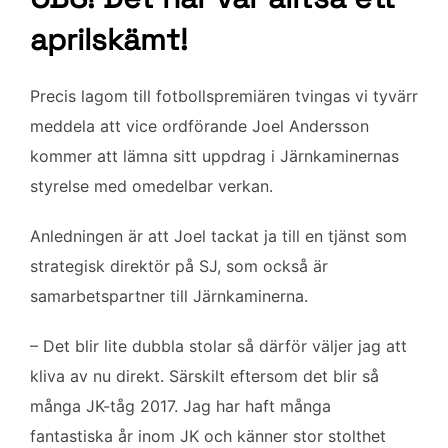
b
t
l
e
aprilskämt!
o
e
d
o
r
I
k
n
Precis lagom till fotbollspremiären tvingas vi tyvärr
meddela att vice ordförande Joel Andersson
kommer att lämna sitt uppdrag i Järnkaminernas
styrelse med omedelbar verkan.
Anledningen är att Joel tackat ja till en tjänst som
strategisk direktör på SJ, som också är
samarbetspartner till Järnkaminerna.
– Det blir lite dubbla stolar så därför väljer jag att
kliva av nu direkt. Särskilt eftersom det blir så
många JK-tåg 2017. Jag har haft många
fantastiska år inom JK och känner stor stolthet