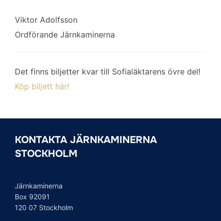
Viktor Adolfsson
Ordförande Järnkaminerna
Det finns biljetter kvar till Sofialäktarens övre del!
Köp biljett här!
KONTAKTA JÄRNKAMINERNA
STOCKHOLM
Järnkaminerna
Box 92091
120 07 Stockholm