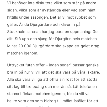
o
e
d
Vi behöver inte diskutera vilka som står på andra
o
r
I
sidan, vilka som är avstängda eller vad som hänt
k
n
hittills under säsongen. Det är vi mot rubbet som
gäller. Är du Djurgårdare och kliver in på
Stockholmsarenan har jag bara en uppmaning: Ge
allt! Stå upp och sjung för Djurgår’n hela matchen.
Minst 20 000 Djurgårdare ska skapa ett galet drag
matchen igenom.
Uttrycket ”utan offer – ingen seger” passar ganska
bra in på hur vi vill att det ska vara på våra läktare.
Alla ska vara villiga att offra sin röst för att stötta
sitt lag till tre poäng och mer än så. Låt telefonen
stanna i fickan matchen igenom, för du vill väl
hellre vara den som bidrog till målet istället för att