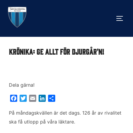
Hoppa
till
SLÅ 
innehåll
Krönika: Ge allt för Djurgår'n!
Dela gärna!
F
T
E
L
D
a
w
m
i
e
c
i
a
n
l
På måndagskvällen är det dags. 126 år av rivalitet
e
t
i
k
a
ska få utlopp på våra läktare.
b
t
l
e