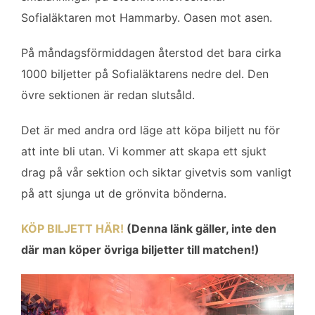
b
t
l
e
Sofialäktaren mot Hammarby. Oasen mot asen.
o
e
d
o
r
I
På måndagsförmiddagen återstod det bara cirka
k
n
1000 biljetter på Sofialäktarens nedre del. Den
övre sektionen är redan slutsåld.
Det är med andra ord läge att köpa biljett nu för
att inte bli utan. Vi kommer att skapa ett sjukt
drag på vår sektion och siktar givetvis som vanligt
på att sjunga ut de grönvita bönderna.
KÖP BILJETT HÄR!
(Denna länk gäller, inte den
där man köper övriga biljetter till matchen!)