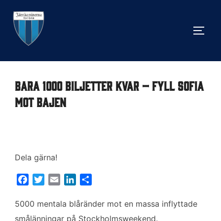
Hoppa
till
SLÅ 
innehåll
Bara 1000 biljetter kvar – fyll Sofia
mot Bajen
Dela gärna!
F
T
E
L
D
a
w
m
i
e
c
i
a
n
l
5000 mentala blåränder mot en massa inflyttade
e
t
i
k
a
smålänningar på Stockholmsweekend.