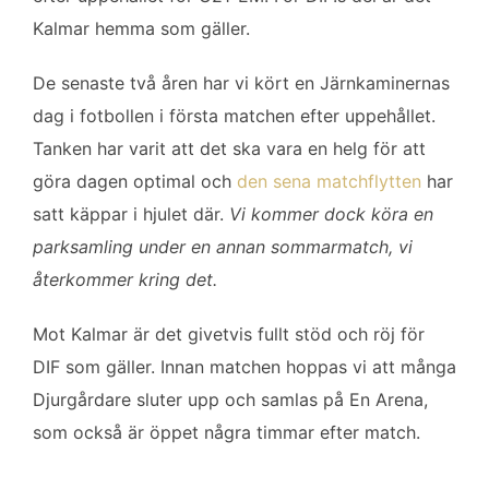
b
t
l
e
Kalmar hemma som gäller.
o
e
d
o
r
I
De senaste två åren har vi kört en Järnkaminernas
k
n
dag i fotbollen i första matchen efter uppehållet.
Tanken har varit att det ska vara en helg för att
göra dagen optimal och
den sena matchflytten
har
satt käppar i hjulet där.
Vi kommer dock köra en
parksamling under en annan sommarmatch, vi
återkommer kring det.
Mot Kalmar är det givetvis fullt stöd och röj för
DIF som gäller. Innan matchen hoppas vi att många
Djurgårdare sluter upp och samlas på En Arena,
som också är öppet några timmar efter match.