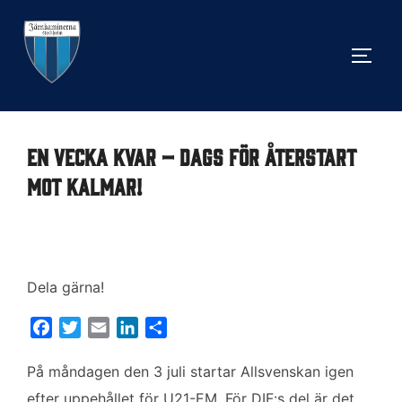
Hoppa
till
SLÅ 
innehåll
En vecka kvar – dags för återstart
mot Kalmar!
Dela gärna!
F
T
E
L
D
a
w
m
i
e
c
i
a
n
l
På måndagen den 3 juli startar Allsvenskan igen
e
t
i
k
a
efter uppehållet för U21-EM. För DIF:s del är det