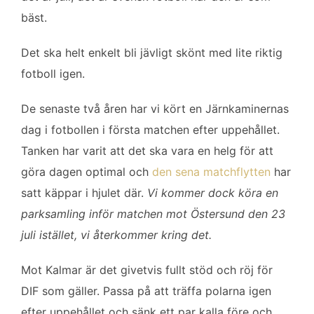
b
t
l
e
bäst.
o
e
d
o
r
I
Det ska helt enkelt bli jävligt skönt med lite riktig
k
n
fotboll igen.
De senaste två åren har vi kört en Järnkaminernas
dag i fotbollen i första matchen efter uppehållet.
Tanken har varit att det ska vara en helg för att
göra dagen optimal och
den sena matchflytten
har
satt käppar i hjulet där.
Vi kommer dock köra en
parksamling inför matchen mot Östersund den 23
juli istället, vi återkommer kring det.
Mot Kalmar är det givetvis fullt stöd och röj för
DIF som gäller. Passa på att träffa polarna igen
efter uppehållet och sänk ett par kalla före och