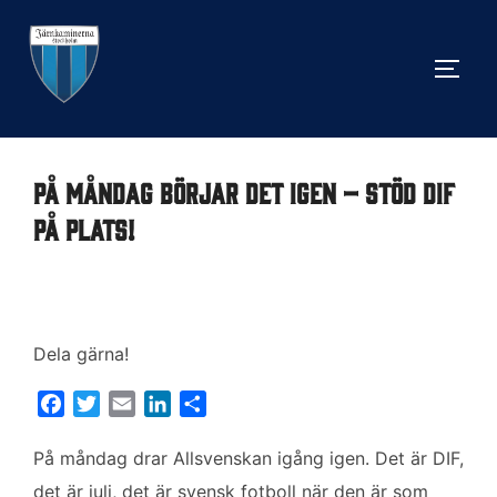
Hoppa
till
SLÅ 
innehåll
På måndag börjar det igen – stöd DIF
på plats!
Dela gärna!
F
T
E
L
D
a
w
m
i
e
c
i
a
n
l
På måndag drar Allsvenskan igång igen. Det är DIF,
e
t
i
k
a
det är juli, det är svensk fotboll när den är som