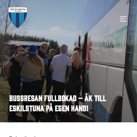
Hoppa
till
SLÅ 
innehåll
Bussresan fullbokad – åk till
Eskilstuna på egen hand!