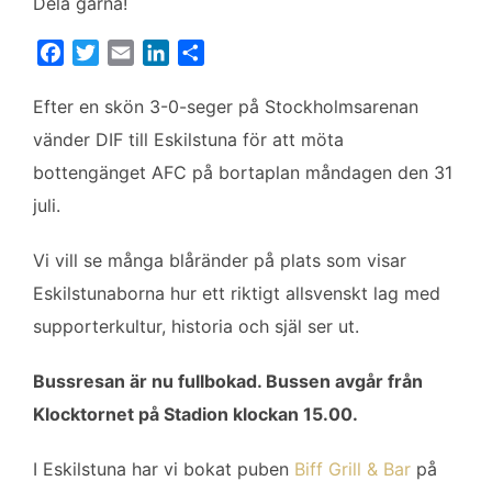
Dela gärna!
F
T
E
L
D
a
w
m
i
e
c
i
a
n
l
Efter en skön 3-0-seger på Stockholmsarenan
e
t
i
k
a
vänder DIF till Eskilstuna för att möta
b
t
l
e
bottengänget AFC på bortaplan måndagen den 31
o
e
d
juli.
o
r
I
k
n
Vi vill se många blåränder på plats som visar
Eskilstunaborna hur ett riktigt allsvenskt lag med
supporterkultur, historia och själ ser ut.
Bussresan är nu fullbokad. Bussen avgår från
Klocktornet på Stadion klockan 15.00.
I Eskilstuna har vi bokat puben
Biff Grill & Bar
på