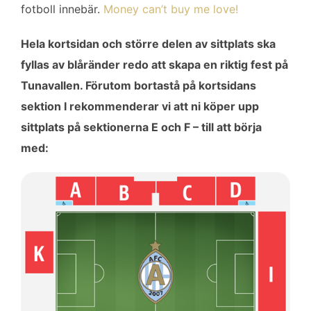
fotboll innebär.
Money can’t buy me love!
Hela kortsidan och större delen av sittplats ska
fyllas av blåränder redo att skapa en riktig fest på
Tunavallen. Förutom bortastå på kortsidans
sektion I rekommenderar vi att ni köper upp
sittplats på sektionerna E och F – till att börja
med: