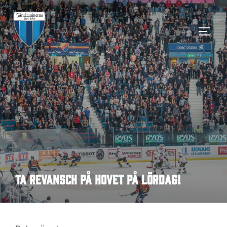
Hoppa
till
SLÅ 
innehåll
Ta revansch på Hovet på lördag!