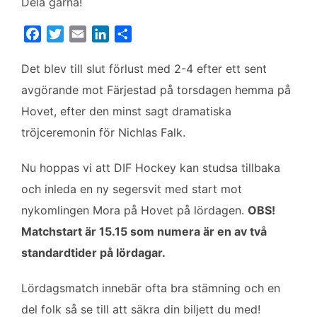
Dela gärna!
F
T
E
L
D
a
w
m
i
e
c
i
a
n
l
Det blev till slut förlust med 2-4 efter ett sent
e
t
i
k
a
avgörande mot Färjestad på torsdagen hemma på
b
t
l
e
Hovet, efter den minst sagt dramatiska
o
e
d
tröjceremonin för Nichlas Falk.
o
r
I
k
n
Nu hoppas vi att DIF Hockey kan studsa tillbaka
och inleda en ny segersvit med start mot
nykomlingen Mora på Hovet på lördagen.
OBS!
Matchstart är 15.15 som numera är en av två
standardtider på lördagar.
Lördagsmatch innebär ofta bra stämning och en
del folk så se till att säkra din biljett du med!