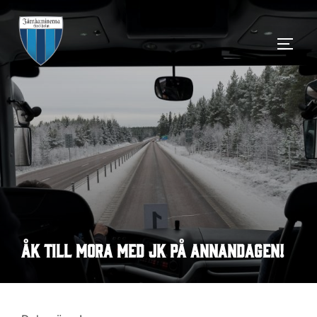
Hoppa
till
SLÅ 
innehåll
Åk till Mora med JK på annandagen!