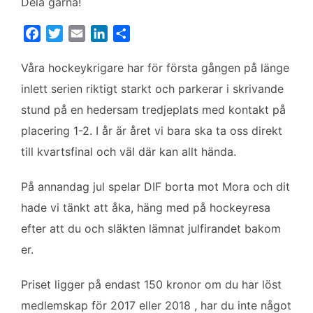
Dela gärna!
F
T
E
L
D
a
w
m
i
e
c
i
a
n
l
Våra hockeykrigare har för första gången på länge
e
t
i
k
a
inlett serien riktigt starkt och parkerar i skrivande
b
t
l
e
stund på en hedersam tredjeplats med kontakt på
o
e
d
placering 1-2. I år är året vi bara ska ta oss direkt
o
r
I
k
n
till kvartsfinal och väl där kan allt hända.
På annandag jul spelar DIF borta mot Mora och dit
hade vi tänkt att åka, häng med på hockeyresa
efter att du och släkten lämnat julfirandet bakom
er.
Priset ligger på endast 150 kronor om du har löst
medlemskap för 2017 eller 2018 , har du inte något