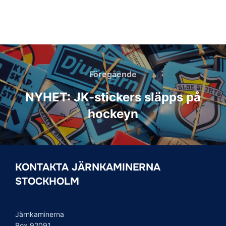
Inläggsnavigering
Föregående
Föregående
NYHET: JK-stickers släpps på
hockeyn
KONTAKTA JÄRNKAMINERNA
STOCKHOLM
Järnkaminerna
Box 92091