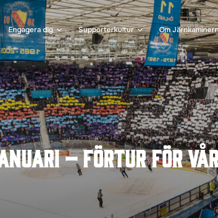
Engagera dig
Supporterkultur
Om Järnkaminer
anuari – förtur för vå