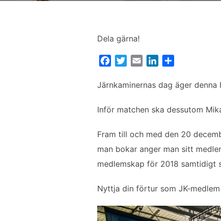
Dela gärna!
F
T
E
L
D
a
w
m
i
e
c
i
a
n
l
Järnkaminernas dag äger denna h
e
t
i
k
a
b
t
l
e
Inför matchen ska dessutom Mikael 
o
e
d
o
r
I
Fram till och med den 20 decemb
k
n
man bokar anger man sitt medlem
medlemskap för 2018 samtidigt s
Nyttja din förtur som JK-medlem