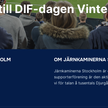
till DIF-dagen Vinte
HOLM
OM JÄRNKAMINERNA
Järnkaminerna Stockholm är of
supporterförening är den akti
vi för talan å tusentals Djurg