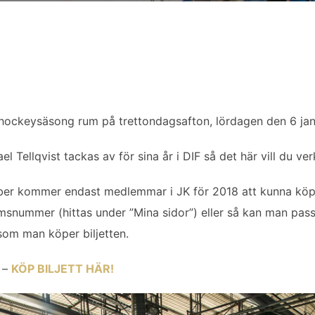
ockeysäsong rum på trettondagsafton, lördagen den 6 jan
Tellqvist tackas av för sina år i DIF så det här vill du ver
er kommer endast medlemmar i JK för 2018 att kunna köpa k
snummer (hittas under ”Mina sidor”) eller så kan man pass
om man köper biljetten.
 –
KÖP BILJETT HÄR!