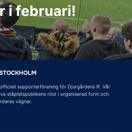
r i februari!
 STOCKHOLM
ficiell supporterförening för Djurgårdens IF. Vår
va ståplatspublikens röst i organiserad form och
årdares vägnar.