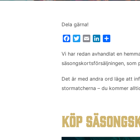
Dela gärna!
F
T
E
L
D
a
w
m
i
e
c
i
a
n
l
Vi har redan avhandlat en hemma
e
t
i
k
a
säsongskortsförsäljningen, som p
b
t
l
e
o
e
d
Det är med andra ord läge att in
o
r
I
stormatcherna – du kommer alltid
k
n
KÖP SÄSONGS