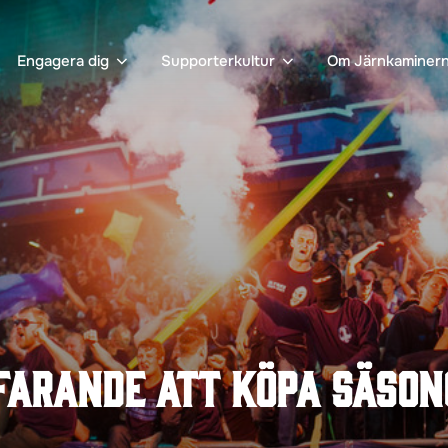
Engagera dig
Supporterkultur
Om Järnkaminer
farande att köpa säson