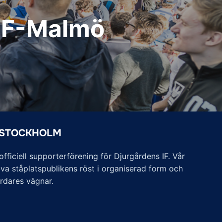
DIF-Malmö
 STOCKHOLM
ficiell supporterförening för Djurgårdens IF. Vår
va ståplatspublikens röst i organiserad form och
årdares vägnar.