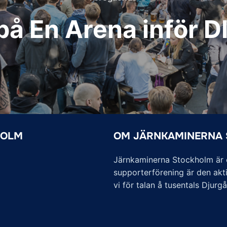
på En Arena inför 
HOLM
OM JÄRNKAMINERNA
Järnkaminerna Stockholm är of
supporterförening är den akti
vi för talan å tusentals Djurg