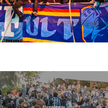
Föregående
Föregående