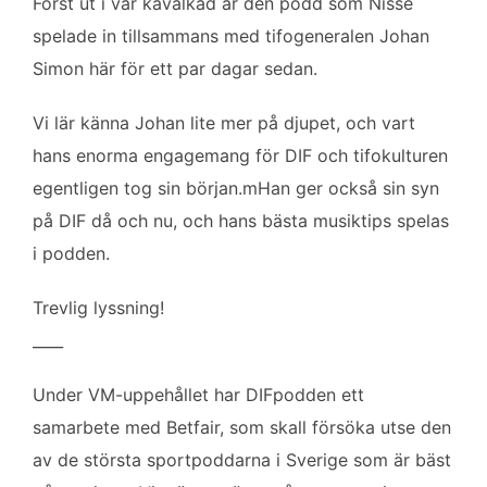
Först ut i vår kavalkad är den podd som Nisse
spelade in tillsammans med tifogeneralen Johan
Simon här för ett par dagar sedan.
Vi lär känna Johan lite mer på djupet, och vart
hans enorma engagemang för DIF och tifokulturen
egentligen tog sin början.mHan ger också sin syn
på DIF då och nu, och hans bästa musiktips spelas
i podden.
Trevlig lyssning!
____
Under VM-uppehållet har DIFpodden ett
samarbete med Betfair, som skall försöka utse den
av de största sportpoddarna i Sverige som är bäst