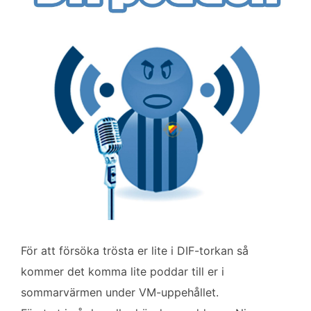
o
e
d
o
r
I
k
n
För att försöka trösta er lite i DIF-torkan så
kommer det komma lite poddar till er i
sommarvärmen under VM-uppehållet.