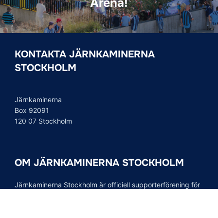
Arena!
KONTAKTA JÄRNKAMINERNA
STOCKHOLM
Järnkaminerna
Box 92091
120 07 Stockholm
OM JÄRNKAMINERNA STOCKHOLM
Järnkaminerna Stockholm är officiell supporterförening för
Djurgårdens IF. Vår supporterförening är den aktiva
ståplatspublikens röst i organiserad form och vi för talan å
tusentals Djurgårdares vägnar.