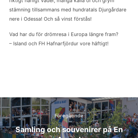
riktigt härligt väder, många kalla öl och grym
stämning tillsammans med hundratals Djurgårdare
nere i Odessa! Och så vinst förstås!
Vad har du för drömresa i Europa längre fram?
– Island och FH Hafnarfjördur vore häftigt!
Inläggsnavigering
Föregående
Föregående
Samling och souvenirer på En