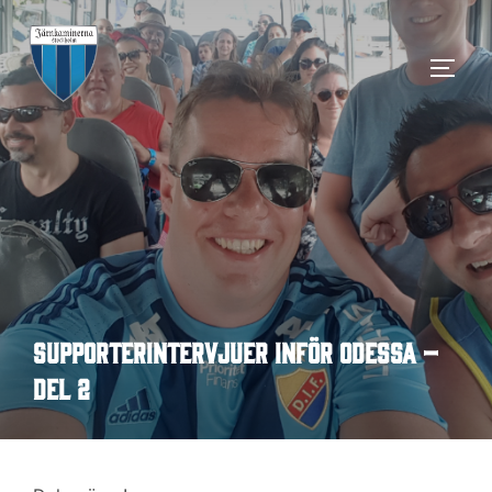
Hoppa
till
SLÅ 
innehåll
Supporterintervjuer inför Odessa –
del 2