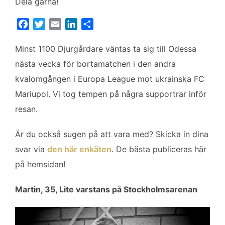
Dela gärna!
F
T
E
L
D
a
w
m
i
e
c
i
a
n
l
Minst 1100 Djurgårdare väntas ta sig till Odessa
e
t
i
k
a
nästa vecka för bortamatchen i den andra
b
t
l
e
kvalomgången i Europa League mot ukrainska FC
o
e
d
Mariupol. Vi tog tempen på några supportrar inför
o
r
I
k
n
resan.
Är du också sugen på att vara med? Skicka in dina
svar via
den här enkäten
. De bästa publiceras här
på hemsidan!
Martin, 35, Lite varstans på Stockholmsarenan