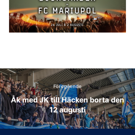
Inläggsnavigering
Föregående
Föregående
Åk med JK till Häcken borta den
12 augusti