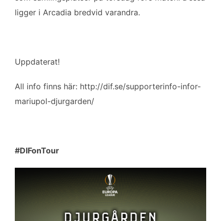
b
t
l
e
ligger i Arcadia bredvid varandra.
o
e
d
o
r
I
k
n
Uppdaterat!
All info finns här: http://dif.se/supporterinfo-infor-
mariupol-djurgarden/
#DIFonTour