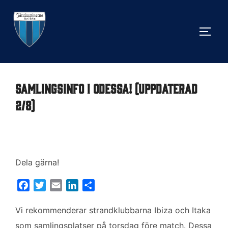
Hoppa
till
SLÅ 
innehåll
Samlingsinfo i Odessa! (Uppdaterad
2/8)
Dela gärna!
F
T
E
L
D
a
w
m
i
e
c
i
a
n
l
Vi rekommenderar strandklubbarna Ibiza och Itaka
e
t
i
k
a
som samlingsplatser på torsdag före match. Dessa