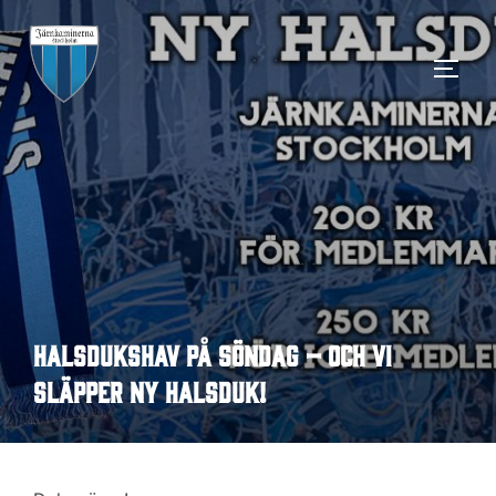
Hoppa
till
SLÅ 
innehåll
Halsdukshav på söndag – och vi
släpper ny halsduk!