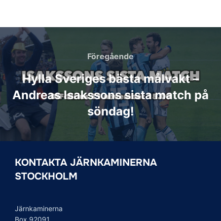
Inläggsnavigering
Föregående
Föregående
Hylla Sveriges bästa målvakt –
Andreas Isakssons sista match på
söndag!
KONTAKTA JÄRNKAMINERNA
STOCKHOLM
Järnkaminerna
Box 92091