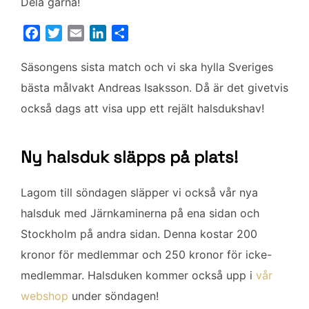
Dela gärna!
F
T
E
L
D
a
w
m
i
e
c
i
a
n
l
Säsongens sista match och vi ska hylla Sveriges
e
t
i
k
a
bästa målvakt Andreas Isaksson. Då är det givetvis
b
t
l
e
också dags att visa upp ett rejält halsdukshav!
o
e
d
o
r
I
k
n
Ny halsduk släpps på plats!
Lagom till söndagen släpper vi också vår nya
halsduk med Järnkaminerna på ena sidan och
Stockholm på andra sidan. Denna kostar 200
kronor för medlemmar och 250 kronor för icke-
medlemmar. Halsduken kommer också upp i
vår
webshop
under söndagen!