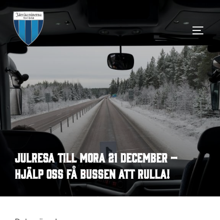
Hoppa
till
SLÅ 
innehåll
Julresa till Mora 21 december –
hjälp oss få bussen att rulla!