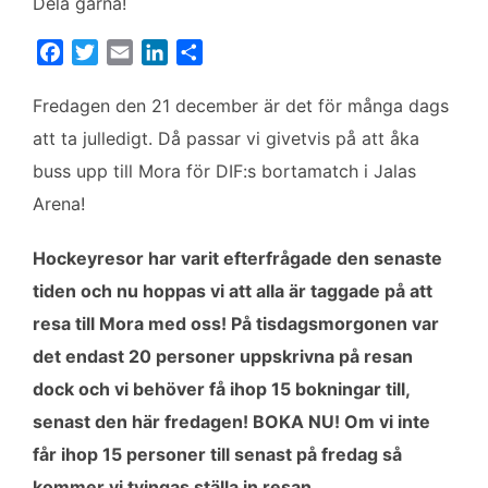
Dela gärna!
F
T
E
L
D
a
w
m
i
e
c
i
a
n
l
Fredagen den 21 december är det för många dags
e
t
i
k
a
att ta julledigt. Då passar vi givetvis på att åka
b
t
l
e
buss upp till Mora för DIF:s bortamatch i Jalas
o
e
d
Arena!
o
r
I
k
n
Hockeyresor har varit efterfrågade den senaste
tiden och nu hoppas vi att alla är taggade på att
resa till Mora med oss! På tisdagsmorgonen var
det endast 20 personer uppskrivna på resan
dock och vi behöver få ihop 15 bokningar till,
senast den här fredagen! BOKA NU! Om vi inte
får ihop 15 personer till senast på fredag så
kommer vi tvingas ställa in resan.