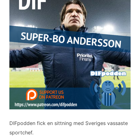
b
t
l
e
o
e
d
o
r
I
k
n
DIFpodden fick en sittning med Sveriges vassaste
sportchef.