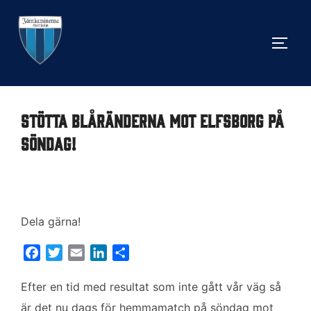
Hoppa
till
SLÅ 
innehåll
Stötta blåränderna mot Elfsborg på
söndag!
Dela gärna!
F
T
E
L
D
a
w
m
i
e
c
i
a
n
l
Efter en tid med resultat som inte gått vår väg så
e
t
i
k
a
är det nu dags för hemmamatch på söndag mot