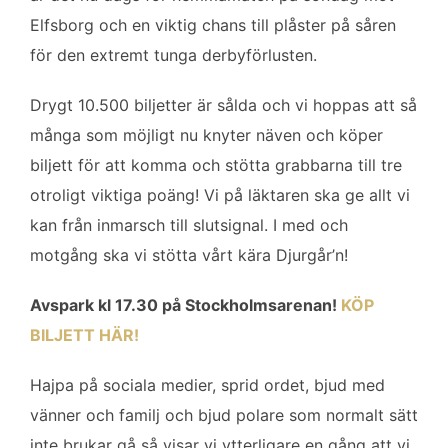
b
t
l
e
Elfsborg och en viktig chans till plåster på såren
o
e
d
för den extremt tunga derbyförlusten.
o
r
I
k
n
Drygt 10.500 biljetter är sålda och vi hoppas att så
många som möjligt nu knyter näven och köper
biljett för att komma och stötta grabbarna till tre
otroligt viktiga poäng! Vi på läktaren ska ge allt vi
kan från inmarsch till slutsignal. I med och
motgång ska vi stötta vårt kära Djurgår’n!
Avspark kl 17.30 på Stockholmsarenan!
KÖP
BILJETT HÄR!
Hajpa på sociala medier, sprid ordet, bjud med
vänner och familj och bjud polare som normalt sätt
inte brukar gå så visar vi ytterligare en gång att vi