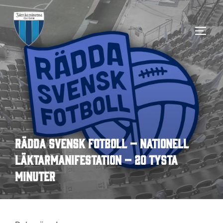
Hoppa
till
SLÅ 
innehåll
Rädda svensk fotboll – nationell
läktarmanifestation – 20 tysta
minuter