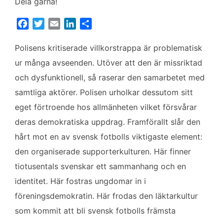
Dela gärna!
F
T
E
L
D
a
w
m
i
e
c
i
a
n
l
Polisens kritiserade villkorstrappa är problematisk
e
t
i
k
a
ur många avseenden. Utöver att den är missriktad
b
t
l
e
och dysfunktionell, så raserar den samarbetet med
o
e
d
samtliga aktörer. Polisen urholkar dessutom sitt
o
r
I
k
n
eget förtroende hos allmänheten vilket försvårar
deras demokratiska uppdrag. Framförallt slår den
hårt mot en av svensk fotbolls viktigaste element:
den organiserade supporterkulturen. Här finner
tiotusentals svenskar ett sammanhang och en
identitet. Här fostras ungdomar in i
föreningsdemokratin. Här frodas den läktarkultur
som kommit att bli svensk fotbolls främsta