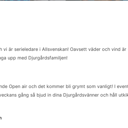
 vi är serieledare i Allsvenskan! Oavsett väder och vind är d
unga upp med Djurgårdsfamiljen!
 sjunde Open air och det kommer bli grymt som vanligt! I ev
eckans gång så bjud in dina Djurgårdsvänner och håll utki
h