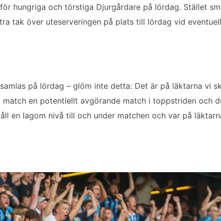
för hungriga och törstiga Djurgårdare på lördag. Stället s
ra tak över uteserveringen på plats till lördag vid eventuel
 samlas på lördag – glöm inte detta: Det är på läktarna vi s
a match en potentiellt avgörande match i toppstriden och du
l en lagom nivå till och under matchen och var på läktarna 