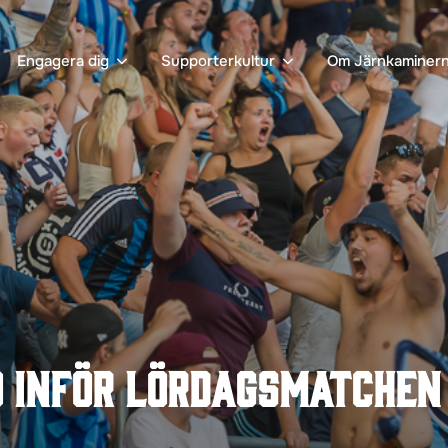
Engagera dig
Supporterkultur
Om Järnkaminer
 inför lördagsmatchen 