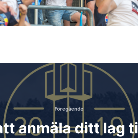
Föregående
Föregående
tt anmäla ditt lag 