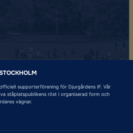
 STOCKHOLM
ficiell supporterförening för Djurgårdens IF. Vår
va ståplatspublikens röst i organiserad form och
årdares vägnar.