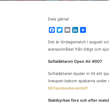
Dela gärna!
F
T
E
L
D
a
w
m
i
e
c
i
a
n
l
Det är lördagsmatch i augusti och
e
t
i
k
a
arenaområdet från tidigt och sj
b
t
l
e
o
e
d
Sofialäktaren Open Air #007
o
r
I
k
n
Sofialäktaren bjuder in till sitt
lineupen bakom spakarna under v
till Facebookeventet!
Slaktkyrkan före och efter matc