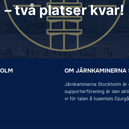
– två platser kvar!
HOLM
OM JÄRNKAMINERNA
Järnkaminerna Stockholm är of
supporterförening är den akti
vi för talan å tusentals Djurg