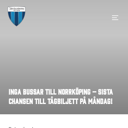
Hoppa
till
SLÅ 
innehåll
Inga bussar till Norrköping – sista
chansen till tågbiljett på måndag!