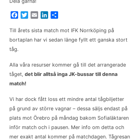
Dela gärna!
F
T
E
L
D
a
w
m
i
e
c
i
a
n
l
Till årets sista match mot IFK Norrköping på
e
t
i
k
a
bortaplan har vi sedan länge fyllt ett ganska stort
b
t
l
e
tåg.
o
e
d
o
r
I
Alla våra resurser kommer gå till det arrangerade
k
n
tåget,
det blir alltså inga JK-bussar till denna
match!
Vi har dock fått loss ett mindre antal tågbiljetter
på grund av större vagnar – dessa säljs endast på
plats mot Örebro på måndag bakom Sofialäktaren
inför match och i pausen. Mer info om detta och
mer exakt antal kommer på matchdagen. Tågresan