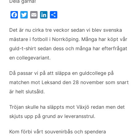
Dela gärna!
F
T
E
L
D
a
w
m
i
e
c
i
a
n
l
Det är nu cirka tre veckor sedan vi blev svenska
e
t
i
k
a
mästare i fotboll i Norrköping. Många har köpt vår
b
t
l
e
guld-t-shirt sedan dess och många har efterfrågat
o
e
d
en collegevariant.
o
r
I
k
n
Då passar vi på att släppa en guldcollege på
matchen mot Leksand den 28 november som snart
är helt slutsåld.
Tröjan skulle ha släppts mot Växjö redan men det
skjuts upp på grund av leveransstrul.
Kom förbi vårt souvenirbås och spendera