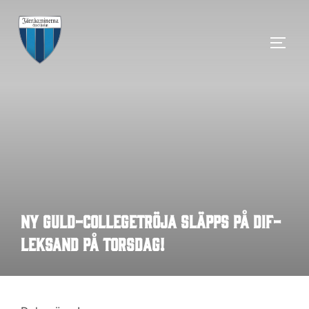
Hoppa
till
SLÅ 
innehåll
Ny guld-collegetröja släpps på DIF-
Leksand på torsdag!