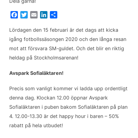
Dela gärna!
F
T
E
L
D
a
w
m
i
e
c
i
a
n
l
Lördagen den 15 februari är det dags att kicka
e
t
i
k
a
igång fotbollssäsongen 2020 och den långa resan
b
t
l
e
mot att försvara SM-guldet. Och det blir en riktig
o
e
d
heldag på Stockholmsarenan!
o
r
I
k
n
Avspark Sofialäktaren!
Precis som vanligt kommer vi ladda upp ordentligt
denna dag. Klockan 12.00 öppnar Avspark
Sofialäktaren i puben bakom Sofialäktaren på plan
4. 12.00-13.30 är det happy hour i baren – 50%
rabatt på hela utbudet!