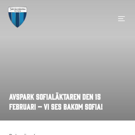
Hoppa
till
SLÅ 
innehåll
Avspark Sofialäktaren den 15
februari – vi ses bakom Sofia!