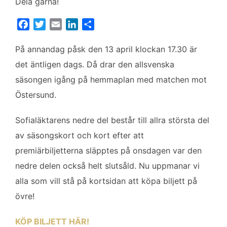
Dela gärna!
F
T
E
L
D
a
w
m
i
e
c
i
a
n
l
På annandag påsk den 13 april klockan 17.30 är
e
t
i
k
a
det äntligen dags. Då drar den allsvenska
b
t
l
e
säsongen igång på hemmaplan med matchen mot
o
e
d
Östersund.
o
r
I
k
n
Sofialäktarens nedre del består till allra största del
av säsongskort och kort efter att
premiärbiljetterna släpptes på onsdagen var den
nedre delen också helt slutsåld. Nu uppmanar vi
alla som vill stå på kortsidan att köpa biljett på
övre!
KÖP BILJETT HÄR!