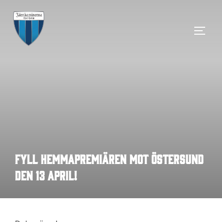
Hoppa
till
SLÅ 
innehåll
Fyll hemmapremiären mot Östersund
den 13 april!