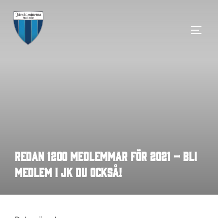
Hoppa
till
SLÅ 
innehåll
Redan 1200 medlemmar för 2021 – bli
medlem i JK du också!