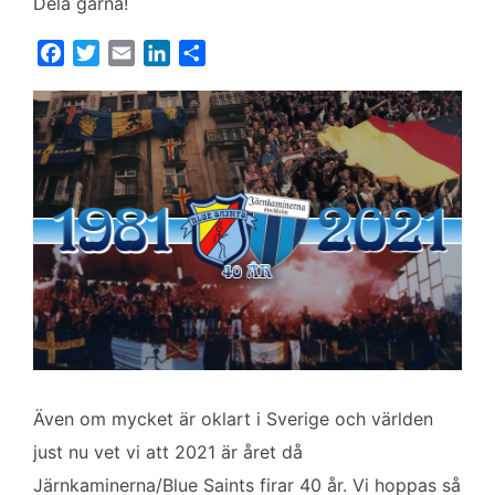
Dela gärna!
F
T
E
L
D
a
w
m
i
e
c
i
a
n
l
e
t
i
k
a
b
t
l
e
o
e
d
o
r
I
k
n
Även om mycket är oklart i Sverige och världen
just nu vet vi att 2021 är året då
Järnkaminerna/Blue Saints firar 40 år. Vi hoppas så