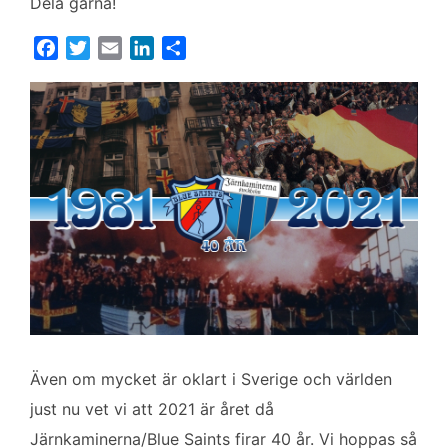
Dela gärna!
F
T
E
L
D
a
w
m
i
e
c
i
a
n
l
e
t
i
k
a
b
t
l
e
o
e
d
o
r
I
k
n
Även om mycket är oklart i Sverige och världen
just nu vet vi att 2021 är året då
Järnkaminerna/Blue Saints firar 40 år. Vi hoppas så