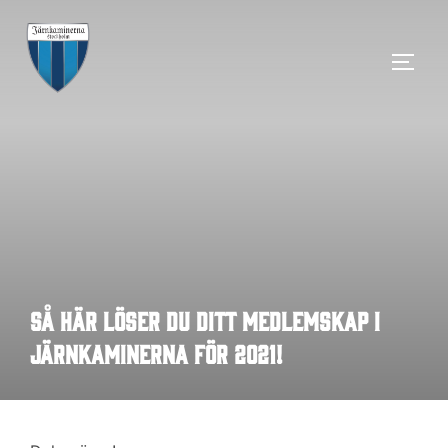
Hoppa
till
SLÅ 
innehåll
Så här löser du ditt medlemskap i
Järnkaminerna för 2021!