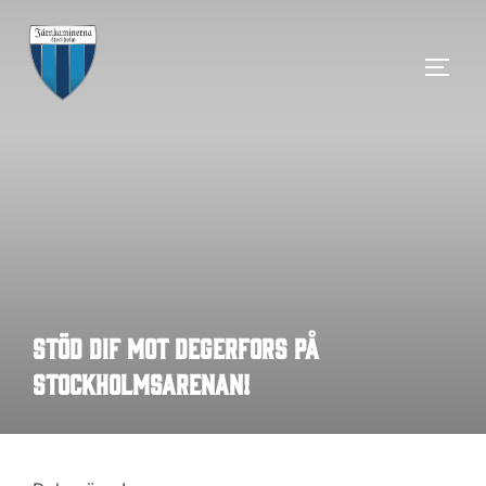
Hoppa
till
SLÅ 
innehåll
Stöd DIF mot Degerfors på
Stockholmsarenan!