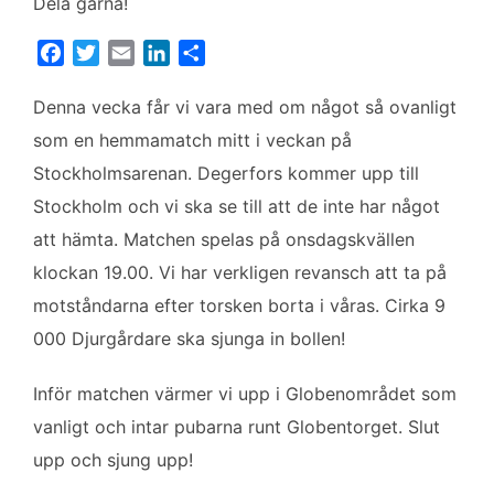
Dela gärna!
F
T
E
L
D
a
w
m
i
e
c
i
a
n
l
Denna vecka får vi vara med om något så ovanligt
e
t
i
k
a
som en hemmamatch mitt i veckan på
b
t
l
e
Stockholmsarenan. Degerfors kommer upp till
o
e
d
Stockholm och vi ska se till att de inte har något
o
r
I
k
n
att hämta. Matchen spelas på onsdagskvällen
klockan 19.00. Vi har verkligen revansch att ta på
motståndarna efter torsken borta i våras. Cirka 9
000 Djurgårdare ska sjunga in bollen!
Inför matchen värmer vi upp i Globenområdet som
vanligt och intar pubarna runt Globentorget. Slut
upp och sjung upp!