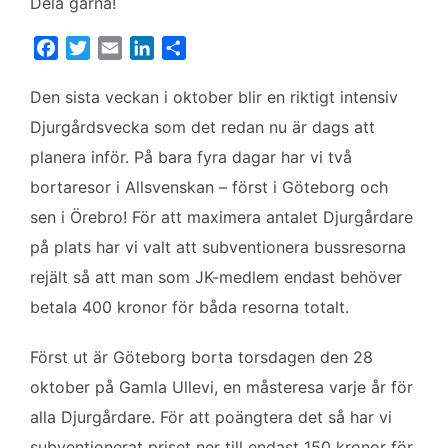
Dela gärna!
F
T
E
L
D
a
w
m
i
e
c
i
a
n
l
Den sista veckan i oktober blir en riktigt intensiv
e
t
i
k
a
Djurgårdsvecka som det redan nu är dags att
b
t
l
e
planera inför. På bara fyra dagar har vi två
o
e
d
bortaresor i Allsvenskan – först i Göteborg och
o
r
I
k
n
sen i Örebro! För att maximera antalet Djurgårdare
på plats har vi valt att subventionera bussresorna
rejält så att man som JK-medlem endast behöver
betala 400 kronor för båda resorna totalt.
Först ut är Göteborg borta torsdagen den 28
oktober på Gamla Ullevi, en måsteresa varje år för
alla Djurgårdare. För att poängtera det så har vi
subventionerat priset ner till endast 150 kronor för