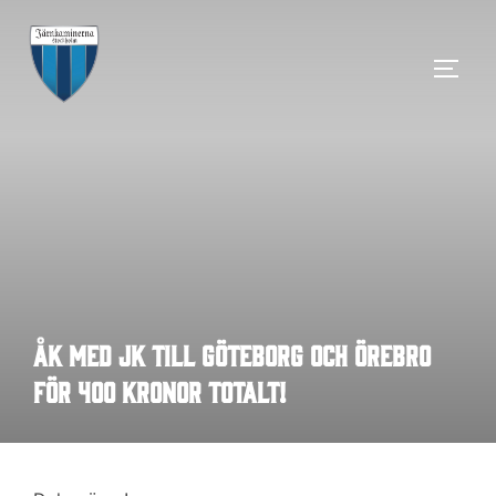
Hoppa
till
SLÅ 
innehåll
Åk med JK till Göteborg och Örebro
för 400 kronor totalt!