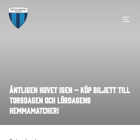
Hoppa
till
SLÅ 
innehåll
Äntligen Hovet igen – köp biljett till
torsdagen och lördagens
hemmamatcher!