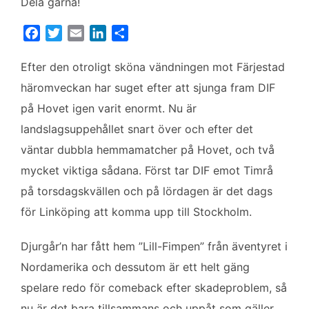
Dela gärna!
F
T
E
L
D
a
w
m
i
e
c
i
a
n
l
Efter den otroligt sköna vändningen mot Färjestad
e
t
i
k
a
häromveckan har suget efter att sjunga fram DIF
b
t
l
e
på Hovet igen varit enormt. Nu är
o
e
d
landslagsuppehållet snart över och efter det
o
r
I
k
n
väntar dubbla hemmamatcher på Hovet, och två
mycket viktiga sådana. Först tar DIF emot Timrå
på torsdagskvällen och på lördagen är det dags
för Linköping att komma upp till Stockholm.
Djurgår’n har fått hem ”Lill-Fimpen” från äventyret i
Nordamerika och dessutom är ett helt gäng
spelare redo för comeback efter skadeproblem, så
nu är det bara tillsammans och uppåt som gäller.