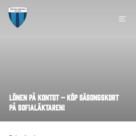
Hoppa
till
SLÅ 
innehåll
Lönen på kontot – köp säsongskort
på Sofialäktaren!