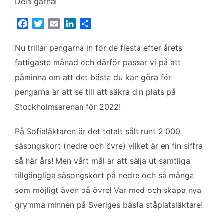
Dela gärna!
F
T
E
L
D
a
w
m
i
e
c
i
a
n
l
Nu trillar pengarna in för de flesta efter årets
e
t
i
k
a
fattigaste månad och därför passar vi på att
b
t
l
e
påminna om att det bästa du kan göra för
o
e
d
pengarna är att se till att säkra din plats på
o
r
I
k
n
Stockholmsarenan för 2022!
På Sofialäktaren är det totalt sålt runt 2 000
säsongskort (nedre och övre) vilket är en fin siffra
så här års! Men vårt mål är att sälja ut samtliga
tillgängliga säsongskort på nedre och så många
som möjligt även på övre! Var med och skapa nya
grymma minnen på Sveriges bästa ståplatsläktare!