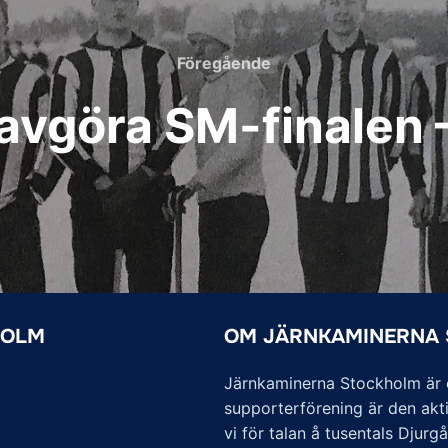
Föregående
Föregående
avgöra SM-finalen –
HOLM
OM JÄRNKAMINERNA
Järnkaminerna Stockholm är of
supporterförening är den akti
vi för talan å tusentals Djurg