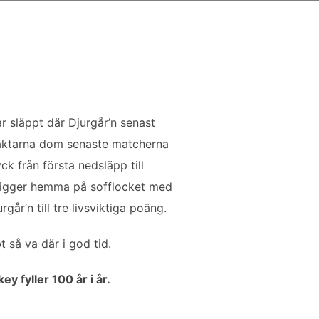
ar släppt där Djurgår’n senast
 läktarna dom senaste matcherna
ck från första nedsläpp till
m ligger hemma på sofflocket med
går’n till tre livsviktiga poäng.
 så va där i god tid.
ey fyller 100 år i år.