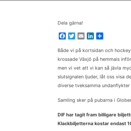
Dela gärna!
F
T
E
L
D
a
w
m
i
e
c
i
a
n
l
Både vi på kortsidan och hockeylag
e
t
i
k
a
krossade Växjö på hemmais inför 
b
t
l
e
men vi vet att vi kan så jävla myc
o
e
d
slutsignalen ljuder, låt oss vis
o
r
I
k
n
diverse tveksamma undanflykter til
Samling sker på pubarna i Globen
DIF har tagit fram billigare bilje
Klackbiljetterna kostar endast 