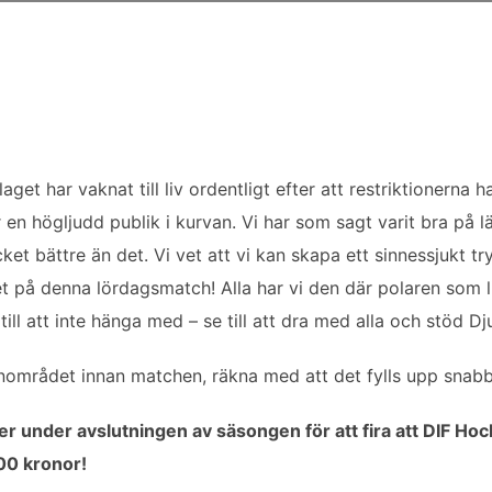
et har vaknat till liv ordentligt efter att restriktionerna h
en högljudd publik i kurvan. Vi har som sagt varit bra på
ket bättre än det. Vi vet att vi kan skapa ett sinnessjukt try
a det på denna lördagsmatch! Alla har vi den där polaren so
l att inte hänga med – se till att dra med alla och stöd Djur
området innan matchen, räkna med att det fylls upp snabbt
tter under avslutningen av säsongen för att fira att DIF Hock
100 kronor!