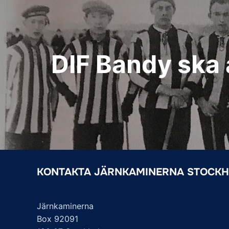
DIF Bandy ska 
KONTAKTA JÄRNKAMINERNA STOCK
Järnkaminerna
Box 92091