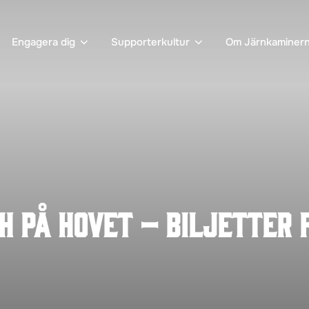
Engagera dig
Supporterkultur
Om Järnkaminer
 på Hovet – biljetter 