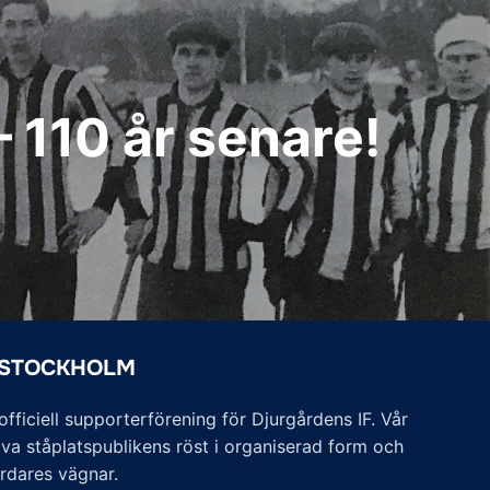
 110 år senare!
 STOCKHOLM
ficiell supporterförening för Djurgårdens IF. Vår
va ståplatspublikens röst i organiserad form och
årdares vägnar.