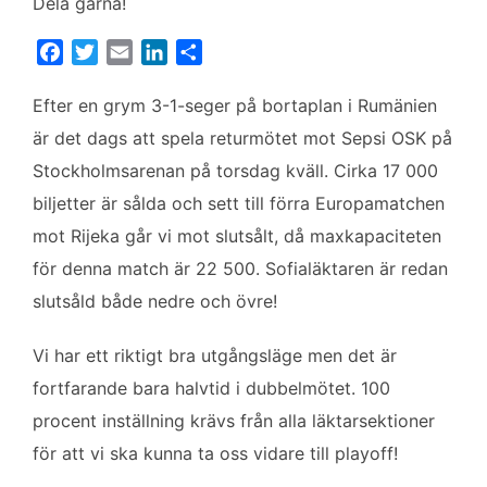
Dela gärna!
F
T
E
L
D
a
w
m
i
e
c
i
a
n
l
Efter en grym 3-1-seger på bortaplan i Rumänien
e
t
i
k
a
är det dags att spela returmötet mot Sepsi OSK på
b
t
l
e
Stockholmsarenan på torsdag kväll. Cirka 17 000
o
e
d
biljetter är sålda och sett till förra Europamatchen
o
r
I
k
n
mot Rijeka går vi mot slutsålt, då maxkapaciteten
för denna match är 22 500. Sofialäktaren är redan
slutsåld både nedre och övre!
Vi har ett riktigt bra utgångsläge men det är
fortfarande bara halvtid i dubbelmötet. 100
procent inställning krävs från alla läktarsektioner
för att vi ska kunna ta oss vidare till playoff!