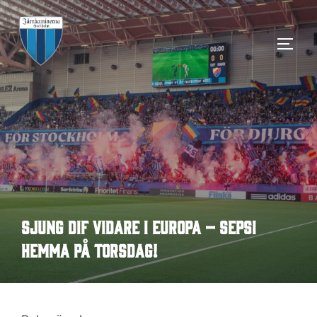
Hoppa
till
SLÅ 
innehåll
Sjung DIF vidare i Europa – Sepsi
hemma på torsdag!