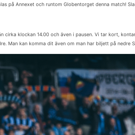
las på Annexet och runtom Globentorget denna match! Sla
ån cirka klockan 14.00 och även i pausen. Vi tar kort, kont
re. Man kan komma dit även om man har biljett på nedre Sl