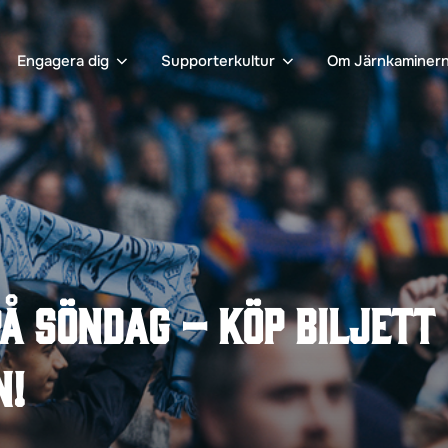
Engagera dig
Supporterkultur
Om Järnkaminer
å söndag – köp biljett
n!