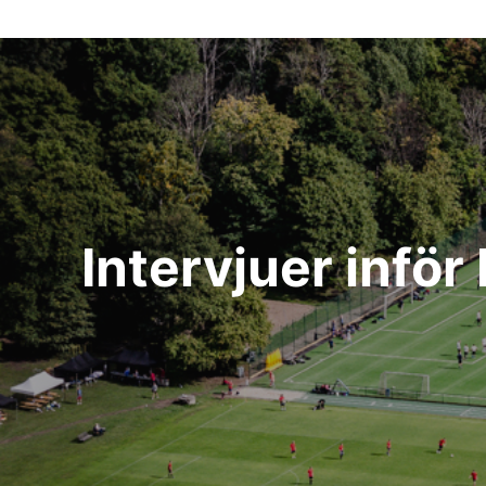
Inläggsnavigering
Intervjuer infö