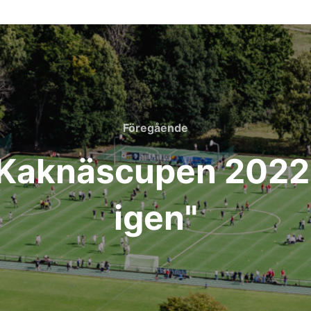
Föregående
Föregående
r Kaknäscupen 2022:
igen"