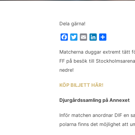
Dela gärna!
F
T
E
L
D
a
w
m
i
e
c
i
a
n
l
Matcherna duggar extremt tätt f
e
t
i
k
a
FF på besök till Stockholmsarenan
b
t
l
e
nedre!
o
e
d
o
r
I
KÖP BILJETT HÄR!
k
n
Djurgårdssamling på Annexet
Inför matchen anordnar DIF en sa
polarna finns det möjlighet att