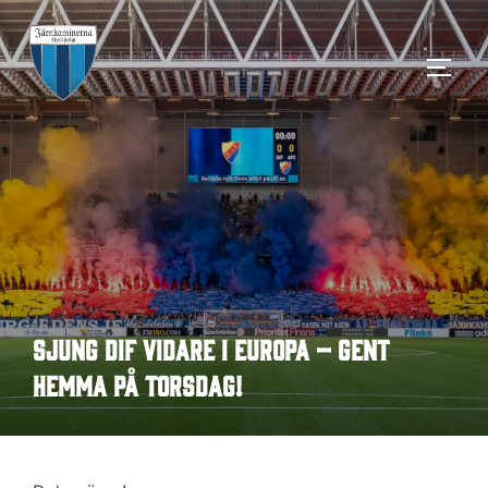
Hoppa
till
SLÅ 
innehåll
Sjung DIF vidare i Europa – Gent
hemma på torsdag!