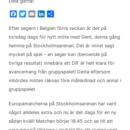
Dela gärna!
F
T
E
L
D
a
w
m
i
e
c
i
a
n
l
Efter segern i Belgien förra veckan är det på
e
t
i
k
a
torsdag dags för nytt möte med Gent, denna gång
b
t
l
e
hemma på Stockholmsarenan. Det är minst sagt
o
e
d
mycket på spel – en seger kan (beroende på
o
r
I
k
n
övriga resultat) innebära att DIF är helt klara för
avancemang från gruppspelet! Detta eftersom
inbördes möten räknas före målskillnad och annat i
gruppspelet.
Europamatcherna på Stockholmsarenan har varit
något alldeles extra och nu är det dags för en ny
sådan kväll! Matchen börjar 18.45 och se till att
vara inne på läktarna i god tid för att sjunga upp!