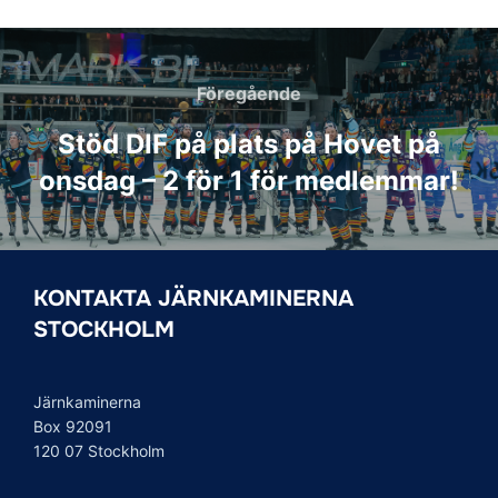
Inläggsnavigering
Föregående
Föregående
Stöd DIF på plats på Hovet på
onsdag – 2 för 1 för medlemmar!
KONTAKTA JÄRNKAMINERNA
STOCKHOLM
Järnkaminerna
Box 92091
120 07 Stockholm