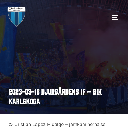
Hoppa
till
SLÅ 
innehåll
2023-03-18 Djurgårdens IF – BIK
Karlskoga
© Cristian Lopez Hidalgo – jarnkaminerna.se