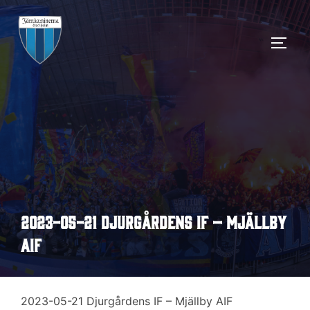
Hoppa
till
SLÅ 
innehåll
2023-05-21 Djurgårdens IF – Mjällby
AIF
2023-05-21 Djurgårdens IF – Mjällby AIF